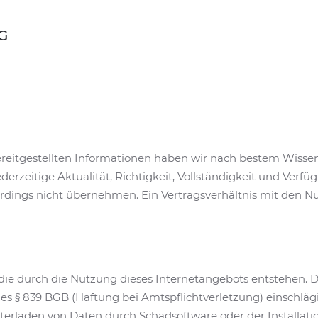
G
 bereitgestellten Informationen haben wir nach bestem Wiss
derzeitige Aktualität, Richtigkeit, Vollständigkeit und Verfüg
erdings nicht übernehmen. Ein Vertragsverhältnis mit den N
 die durch die Nutzung dieses Internetangebots entstehen. D
 des § 839 BGB (Haftung bei Amtspflichtverletzung) einschläg
terladen von Daten durch Schadsoftware oder der Installat