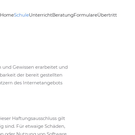
Home
Schule
Unterricht
Beratung
Formulare
Übertritt
en und Gewissen erarbeitet und
barkeit der bereit gestellten
utzern des Internetangebots
ieser Haftungsausschluss gilt
ig sind. Für etwaige Schäden,
ion oder Nutzung von Software