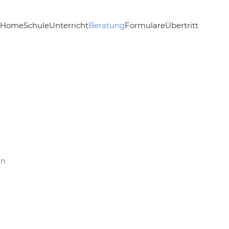
Home
Schule
Unterricht
Beratung
Formulare
Übertritt
rn