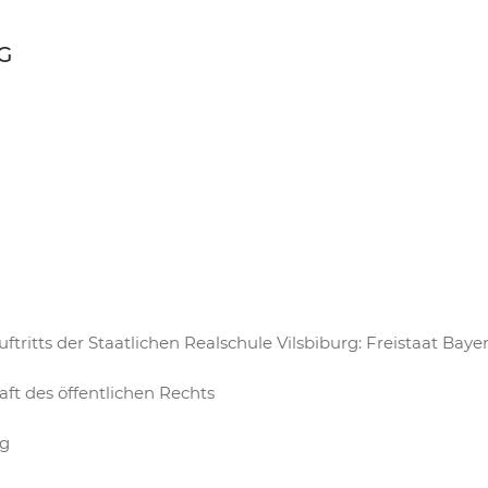
G
ftritts der Staatlichen Realschule Vilsbiburg: Freistaat Baye
ft des öffentlichen Rechts
rg