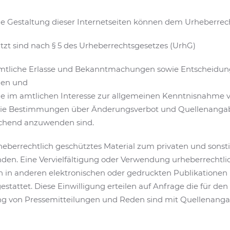
 die Gestaltung dieser Internetseiten können dem Urheberrec
tzt sind nach § 5 des Urheberrechtsgesetzes (UrhG)
mtliche Erlasse und Bekanntmachungen sowie Entscheidung
gen und
e im amtlichen Interesse zur allgemeinen Kenntnisnahme ve
die Bestimmungen über Änderungsverbot und Quellenangabe i
echend anzuwenden sind.
rheberrechtlich geschütztes Material zum privaten und son
en. Eine Vervielfältigung oder Verwendung urheberrechtlic
on in anderen elektronischen oder gedruckten Publikationen 
estattet. Diese Einwilligung erteilen auf Anfrage die für den
 von Pressemitteilungen und Reden sind mit Quellenangab