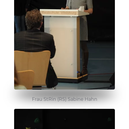
Frau StRin (RS) Sabine Hahn